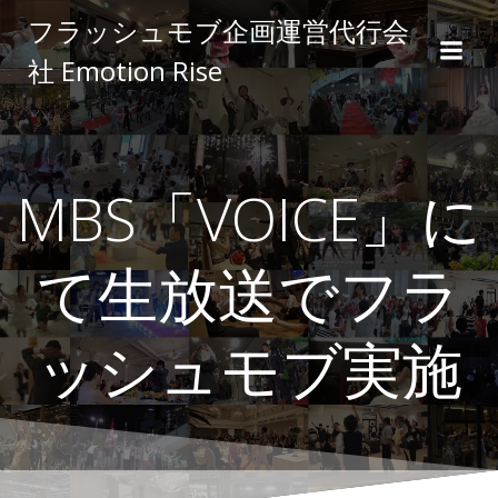
コ
フラッシュモブ企画運営代行会
ン
社 Emotion Rise
テ
ン
ツ
へ
ス
MBS「VOICE」に
キ
ッ
プ
て生放送でフラ
ッシュモブ実施