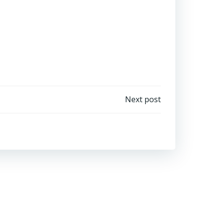
ン
送
信
完
了
画
面
部
活
Next post
応
援
プ
ロ
ジ
ェ
ク
ト
「ア
オ
ハ