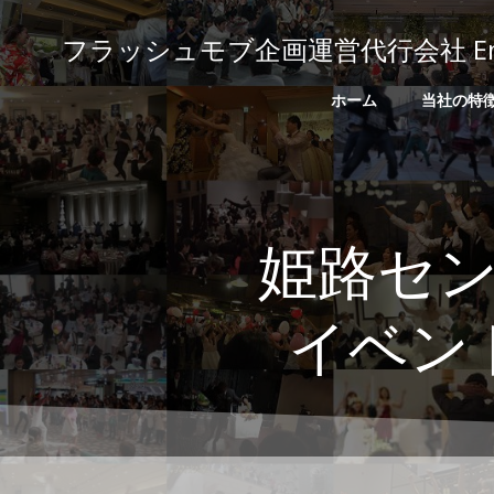
コ
ン
フラッシュモブ企画運営代行会社 Emoti
テ
ン
ホーム
当社の特
ツ
へ
ス
キ
ッ
姫路セ
プ
イベン