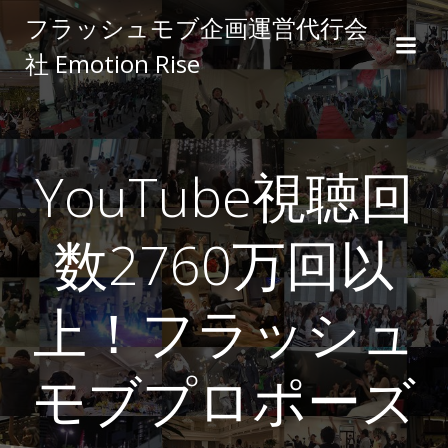
コ
フラッシュモブ企画運営代行会
ン
社 Emotion Rise
テ
ン
ツ
へ
ス
YouTube視聴回
キ
ッ
プ
数2760万回以
上！フラッシュ
モブプロポーズ