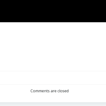
」
投
稿
Comments are closed
ナ