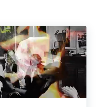
最
近
の
投
稿
無
料
キ
ャ
ン
ペ
ー