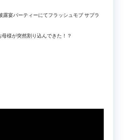
ン
送
披露宴パーティーにてフラッシュモブ サプラ
信
完
了
お母様が突然割り込んできた！？
画
面
部
活
応
援
プ
ロ
ジ
ェ
ク
ト
「ア
オ
ハ