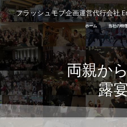
コ
ン
フラッシュモブ企画運営代行会社 Emoti
テ
ン
ホーム
当社の特
ツ
へ
ス
キ
ッ
両親か
プ
露