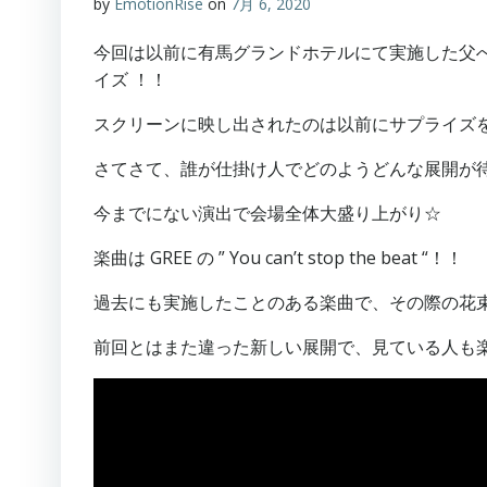
by
EmotionRise
on
7月 6, 2020
今回は以前に有馬グランドホテルにて実施した父へ
イズ ！！
スクリーンに映し出されたのは以前にサプライズ
さてさて、誰が仕掛け人でどのようどんな展開が
今までにない演出で会場全体大盛り上がり☆
楽曲は GREE の ” You can’t stop the beat “！！
過去にも実施したことのある楽曲で、その際の花
前回とはまた違った新しい展開で、見ている人も楽