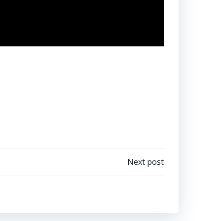
に
残
そ
う！
活
動
開
始！
み
ん
な
が
幸
せ
ハ
Next post
ッ
ピ
ー
サ
プ