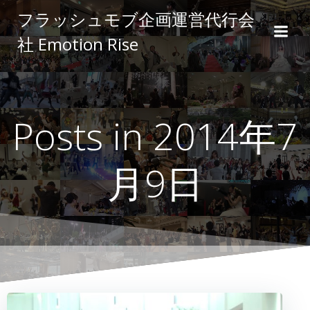
コ
フラッシュモブ企画運営代行会
ン
社 Emotion Rise
テ
ン
ツ
へ
ス
Posts in 2014年7
キ
ッ
プ
月9日