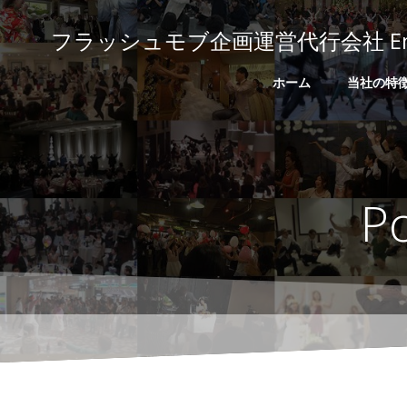
コ
ン
フラッシュモブ企画運営代行会社 Emoti
テ
ン
ホーム
当社の特
ツ
へ
ス
キ
ッ
P
プ