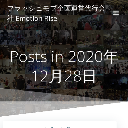
コ
フラッシュモブ企画運営代行会
ン
社 Emotion Rise
テ
ン
ツ
へ
ス
Posts in 2020年
キ
ッ
プ
12月28日