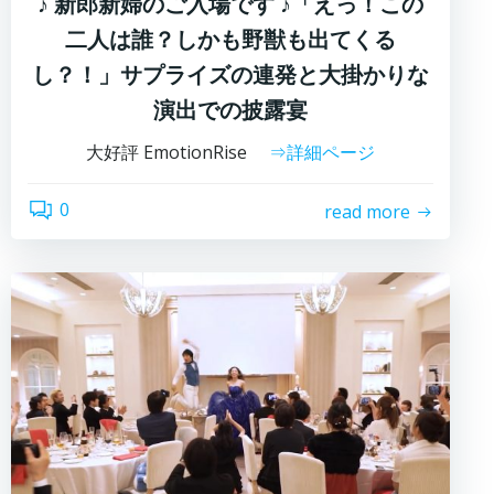
♪ 新郎新婦のご入場です ♪「えっ！この
二人は誰？しかも野獣も出てくる
し？！」サプライズの連発と大掛かりな
演出での披露宴
大好評 EmotionRise
⇒詳細ページ
0
read more