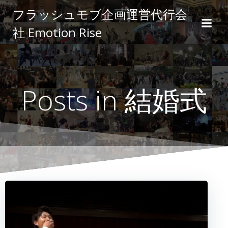
コ
フラッシュモブ企画運営代行会
ン
社 Emotion Rise
テ
ン
ツ
へ
ス
Posts in 結婚式
キ
ッ
プ