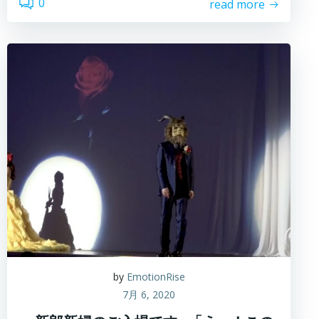
0
read more
by
EmotionRise
7月 6, 2020