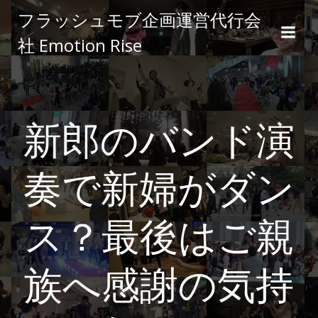
コ
フラッシュモブ企画運営代行会
ン
社 Emotion Rise
テ
ン
ツ
へ
ス
新郎のバンド演
キ
ッ
プ
奏で新婦がダン
ス？最後はご親
族へ感謝の気持