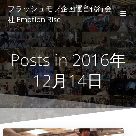
コ
フラッシュモブ企画運営代行会
ン
社 Emotion Rise
テ
ン
ツ
へ
ス
Posts in 2016年
キ
ッ
プ
12月14日